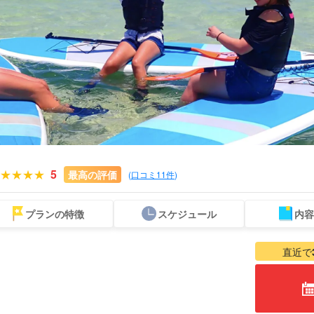
5
最高の評価
(
口コミ11件
)
プランの特徴
スケジュール
内容
写真無料サービス
プレミアム
ウミガメツアー
送迎付きプラン
お得な割引
付きプラン
厳選プラン
セットプラン
直近で