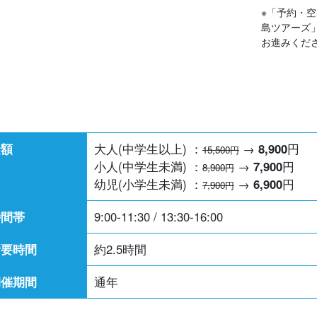
※「予約・
島ツアーズ
お進みくだ
金額
大人(中学生以上) ：
→
8,900
円
15,500円
小人(中学生未満) ：
→
7,900
円
8,900円
幼児(小学生未満) ：
→
6,900
円
7,900円
時間帯
9:00-11:30 / 13:30-16:00
所要時間
約2.5時間
開催期間
通年