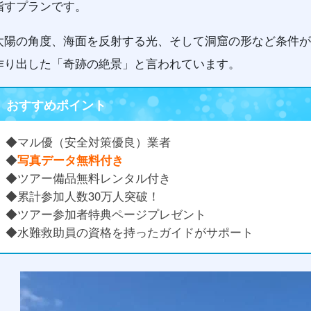
指すプランです。
太陽の角度、海面を反射する光、そして洞窟の形など条件が
作り出した「奇跡の絶景」と言われています。
おすすめポイント
◆マル優（安全対策優良）業者
◆
写真データ無料付き
◆ツアー備品無料レンタル付き
◆累計参加人数30万人突破！
◆ツアー参加者特典ページプレゼント
◆水難救助員の資格を持ったガイドがサポート