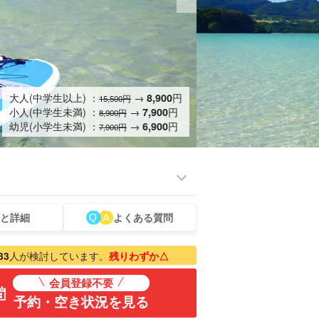
大人(中学生以上) ：
→
円
8,900
15,500円
小人(中学生未満) ：
→
円
7,900
8,900円
幼児(小学生未満) ：
→
円
6,900
7,900円
と詳細
よくある質問
33
人が検討しています。
残りわずか△
会員登録不要
予約・空き状況を見る