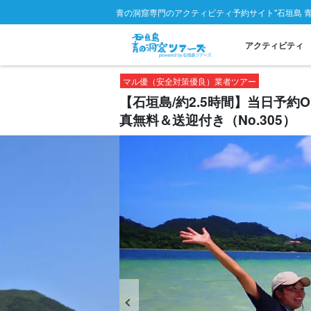
青の洞窟専門のアクティビティ予約サイト"石垣島 
アクティビティ
マル優（安全対策優良）業者ツアー
【石垣島/約2.5時間】当日予
真無料＆送迎付き（No.305）