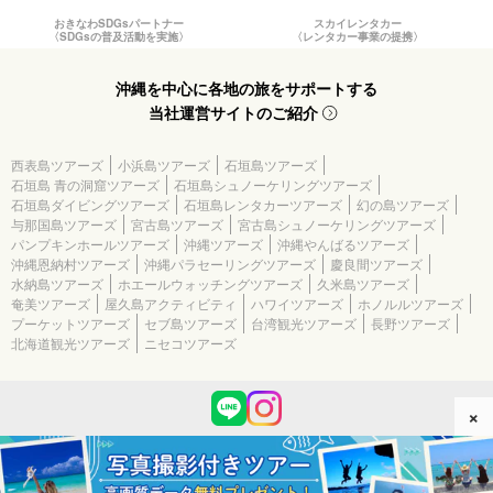
おきなわSDGsパートナー
スカイレンタカー
〈SDGsの普及活動を実施〉
〈レンタカー事業の提携〉
沖縄を中心に各地の旅をサポートする
当社運営サイトのご紹介
西表島ツアーズ
小浜島ツアーズ
石垣島ツアーズ
石垣島 青の洞窟ツアーズ
石垣島シュノーケリングツアーズ
石垣島ダイビングツアーズ
石垣島レンタカーツアーズ
幻の島ツアーズ
与那国島ツアーズ
宮古島ツアーズ
宮古島シュノーケリングツアーズ
パンプキンホールツアーズ
沖縄ツアーズ
沖縄やんばるツアーズ
沖縄恩納村ツアーズ
沖縄パラセーリングツアーズ
慶良間ツアーズ
水納島ツアーズ
ホエールウォッチングツアーズ
久米島ツアーズ
奄美ツアーズ
屋久島アクティビティ
ハワイツアーズ
ホノルルツアーズ
プーケットツアーズ
セブ島ツアーズ
台湾観光ツアーズ
長野ツアーズ
北海道観光ツアーズ
ニセコツアーズ
×
(c) 2026 石垣島 青の洞窟ツアーズ All Rights Reserved.