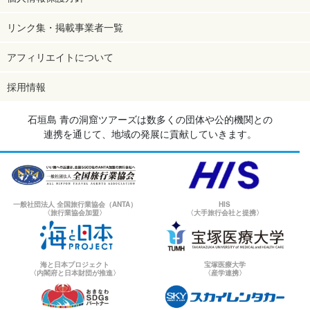
リンク集・掲載事業者一覧
アフィリエイトについて
採用情報
石垣島 青の洞窟ツアーズは数多くの団体や公的機関との
連携を通じて、地域の発展に貢献していきます。
一般社団法人 全国旅行業協会（ANTA）
HIS
〈旅行業協会加盟〉
〈大手旅行会社と提携〉
海と日本プロジェクト
宝塚医療大学
〈内閣府と日本財団が推進〉
〈産学連携〉