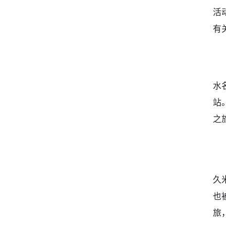
活
有
水
站
之
久
也
旅，