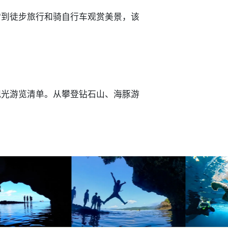
雪到徒步旅行和骑自行车观赏美景，该
观光游览清单。从攀登钻石山、海豚游