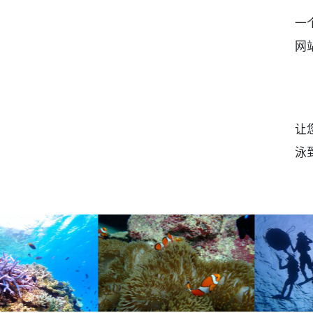
一
网
让
泳