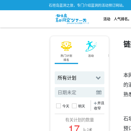
石垣岛蓝洞之旅，专门介绍蓝洞的活动预订网站。
活动
人气排名
链
热门计划
活动
可当天预订
排名
规划
本
的
熟
并且
今天
明天
收窄
石
有关计划的数量
17
预
上述