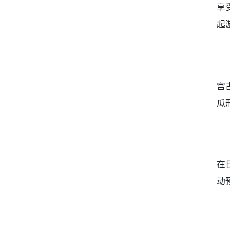
享
起
宫
瓜
在
动