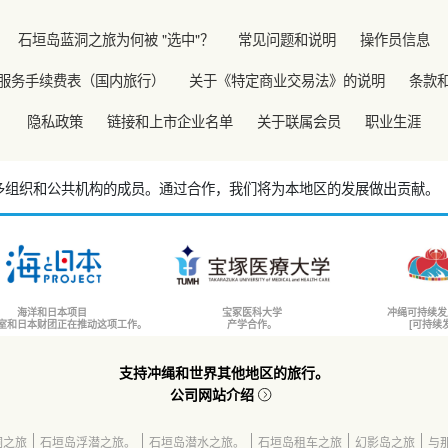
石垣岛蓝洞之旅为何被 "选中"？
常见问题和说明
操作员信息
服务手续费表（国内旅行）
关于《特定商业交易法》的说明
条款
隐私政策
链接和上市企业名单
关于联属会员
职业生涯
多组织和公共机构的成员。
通过合作，我们将为本地区的发展做出贡献。
海洋和日本项目
宝冢医科大学
冲绳可持续发
室和日本财团正在推动这项工作。
产学合作。
[可持续
支持冲绳和世界其他地区的旅行。
公司网站介绍
洞之旅
石垣岛浮潜之旅。
石垣岛潜水之旅。
石垣岛租车之旅
幻影岛之旅
与