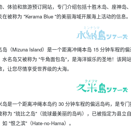
动、体验和旅游预订网站，专门介绍包括十胜木岛、座神岛
关在被称为 "Kerama Blue "的美丽海域开展海上活动的信息。
名岛（Mizuna Island）是一个距离冲绳本岛 15 分钟
。水名岛又被称为 "牛角面包岛"，是海洋娱乐的圣地！该网
旅，让您尽情享受世界级的大海。
米岛是一个距离冲绳本岛约 30 分钟车程的偏远岛屿，是专
被称为 "琉比之岛"（琉球最美丽的岛屿），已被指定为县立
如 "恨之滨"（Hate-no-Hama）。