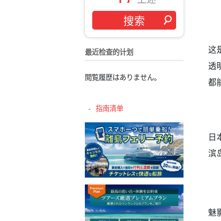
这
最近检查的计划
透
閲覧履歴はありません。
都
指南清单
日
滨
魅