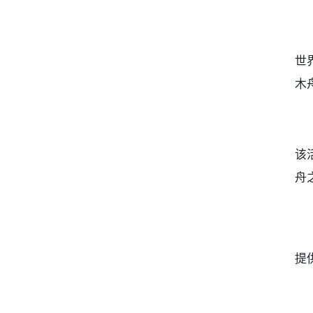
世
木
该
舟
提